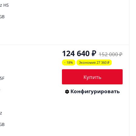
z HS
GB
124 640
₽
152 000
₽
- 18%
Экономия 27 360
₽
Купить
25F
0
Конфигурировать
z
GB