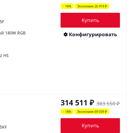
- 18%
Экономия 26 919
₽
Купить
25F
ый 180W RGB
Конфигурировать
z HS
314 511
₽
383 550
₽
- 18%
Экономия 69 039
₽
Купить
65KF