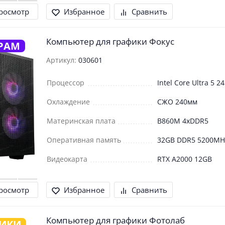
росмотр
Избранное
Сравнить
Компьютер для графики Фокус
РАМ
Артикул:
030601
Процессор
Intel Core Ultra 5 2
Охлаждение
СЖО 240мм
Материнская плата
B860M 4xDDR5
Оперативная память
32GB DDR5 5200MH
Видеокарта
RTX A2000 12GB
росмотр
Избранное
Сравнить
Компьютер для графики Фотолаб
ФИКИ