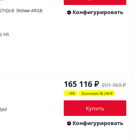
STIQUE 360мм ARGB
Конфигурировать
z HS
165 116
₽
201 360
₽
- 18%
Экономия 36 244
₽
Купить
65KF
Конфигурировать