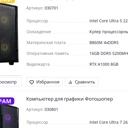
Артикул:
030701
Процессор
Intel Core Ultra 5 2
Охлаждение
Кулер процессорн
Материнская плата
B860M 4xDDR5
Оперативная память
16GB DDR5 5200MH
Видеокарта
RTX A1000 8GB
росмотр
Избранное
Сравнить
Компьютер для графики Фотошопер
РАМ
Артикул:
030801
Процессор
Intel Core Ultra 7 2