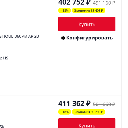
402 752
₽
491 160
₽
- 18%
Экономия 88 408
₽
Купить
STIQUE 360мм ARGB
Конфигурировать
z HS
411 362
₽
501 660
₽
- 18%
Экономия 90 298
₽
Купить
85K