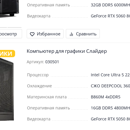
Оперативная память
32GB DDR5 6000MH
Видеокарта
GeForce RTX 5060 8
росмотр
Избранное
Сравнить
Компьютер для графики Слайдер
ФИКИ
Артикул:
030501
Процессор
Intel Core Ultra 5 2
Охлаждение
СЖО DEEPCOOL 36
Материнская плата
B860M 4xDDR5
Оперативная память
16GB DDR5 4800MH
Видеокарта
GeForce RTX 5050 8