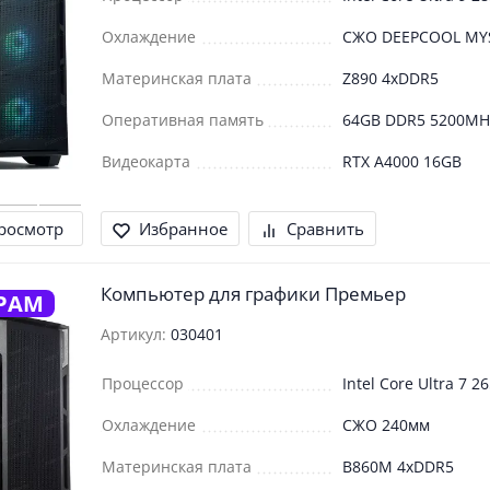
Охлаждение
СЖО DEEPCOOL MY
Материнская плата
Z890 4xDDR5
Оперативная память
64GB DDR5 5200MH
Видеокарта
RTX A4000 16GB
росмотр
Избранное
Сравнить
Компьютер для графики Премьер
РАМ
Артикул:
030401
Процессор
Intel Core Ultra 7 2
Охлаждение
СЖО 240мм
Материнская плата
B860M 4xDDR5