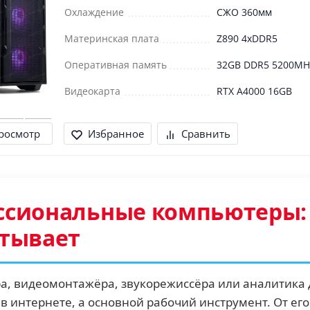
Охлаждение
СЖО 360мм
Материнская плата
Z890 4xDDR5
Оперативная память
32GB DDR5 5200MH
Видеокарта
RTX A4000 16GB
росмотр
Избранное
Сравнить
сиональные компьютеры: 
атывает
а, видеомонтажёра, звукорежиссёра или аналитика 
 в интернете, а основной рабочий инструмент. От е