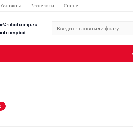
Контакты
Реквизиты
Статьи
fo@robotcomp.ru
botcompbot
х