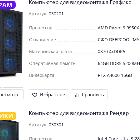
Компьютер для видеомонтажа Графикс
РАМ
Артикул:
030201
Процессор
AMD Ryzen 9 9950X
Охлаждение
СЖО DEEPCOOL MY
Материнская плата
X870 4xDDR5
Оперативная память
64GB DDR5 5200MH
Видеокарта
RTX A4000 16GB
росмотр
Избранное
Сравнить
Компьютер для видеомонтажа Рендер
ФИКИ
Артикул:
030301
Процессор
Intel Core Ultra 9 2