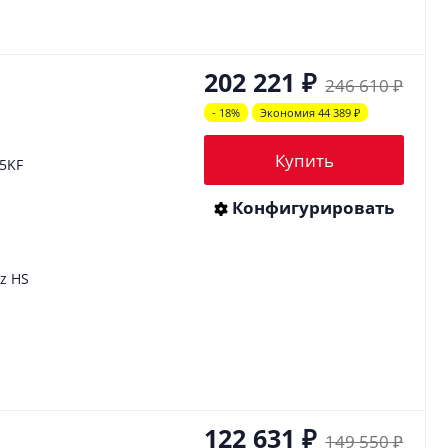
202 221
₽
246 610
₽
- 18%
Экономия 44 389
₽
Купить
45KF
Конфигурировать
z HS
122 631
₽
149 550
₽