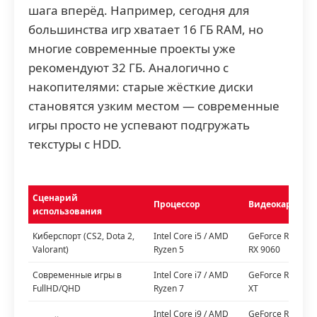
шага вперёд. Например, сегодня для
большинства игр хватает 16 ГБ RAM, но
многие современные проекты уже
рекомендуют 32 ГБ. Аналогично с
накопителями: старые жёсткие диски
становятся узким местом — современные
игры просто не успевают подгружать
текстуры с HDD.
Сценарий
Процессор
Видеокарта
использования
Киберспорт (CS2, Dota 2,
Intel Core i5 / AMD
GeForce RTX 506
Valorant)
Ryzen 5
RX 9060
Современные игры в
Intel Core i7 / AMD
GeForce RTX 5070
FullHD/QHD
Ryzen 7
XT
Intel Core i9 / AMD
GeForce RTX 5080