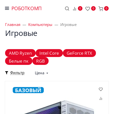
РОБОТКОМП
0
0
0
Главная
Компьютеры
Игровые
Игровые
AMD Ryzen
Intel Core
GeForce RTX
Белые пк
RGB
Фильтр
Цена
БАЗОВЫЙ