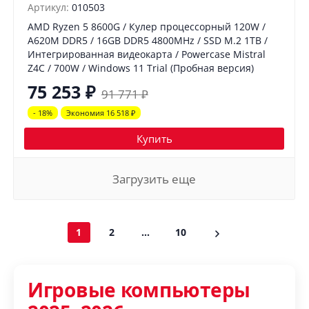
Артикул:
010503
AMD Ryzen 5 8600G / Кулер процессорный 120W /
A620M DDR5 / 16GB DDR5 4800MHz / SSD M.2 1TB /
Интегрированная видеокарта / Powercase Mistral
Z4C / 700W / Windows 11 Trial (Пробная версия)
75 253
₽
91 771
₽
- 18%
Экономия 16 518
₽
Купить
Загрузить еще
1
2
...
10
Игровые компьютеры