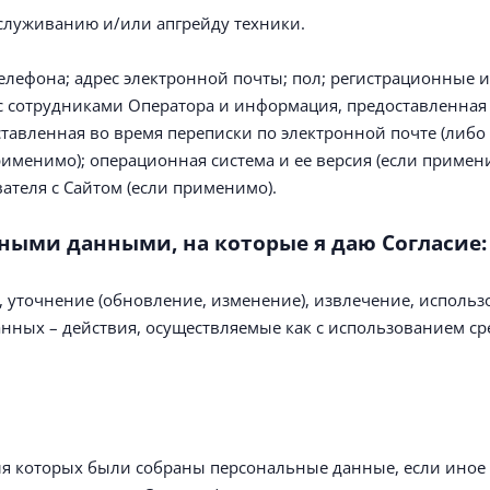
служиванию и/или апгрейду техники.
телефона; адрес электронной почты; пол; регистрационные 
 с сотрудниками Оператора и информация, предоставленная 
тавленная во время переписки по электронной почте (либо 
применимо); операционная система и ее версия (если примен
ателя с Сайтом (если применимо).
ными данными, на которые я даю Согласие:
, уточнение (обновление, изменение), извлечение, использо
ных – действия, осуществляемые как с использованием сре
ля которых были собраны персональные данные, если иное 