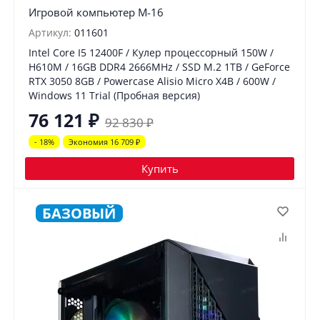
Игровой компьютер М-16
Артикул:
011601
Intel Core I5 12400F / Кулер процессорный 150W /
H610M / 16GB DDR4 2666MHz / SSD M.2 1TB / GeForce
RTX 3050 8GB / Powercase Alisio Micro X4B / 600W /
Windows 11 Trial (Пробная версия)
76 121
₽
92 830
₽
- 18%
Экономия 16 709
₽
Купить
БАЗОВЫЙ