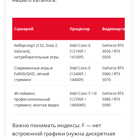
Опе
Сценарий
Процессор
Видеокарта
пам
Киберспорт (CS2, Dota 2,
Intel Core i3
GeForce RTX
Valorant),
(12100F /
3050 / RTX
16 
нетребовательные игры
14100F)
5050
Современные игры в
Intel Core i5
GeForce RTX
16–3
FullHD/QHD, лёгкий
(12400F /
5060 / RTX
DDR
стриминг
14400F)
5070
4K-гейминг,
Intel Core i7 / i9
GeForce RTX
профессиональный
(12700F /
5080 / RTX
32–
стриминг, монтаж видео
14600KF)
5090
Важно понимать индексы: F — нет
встроенной графики (нужна дискретная