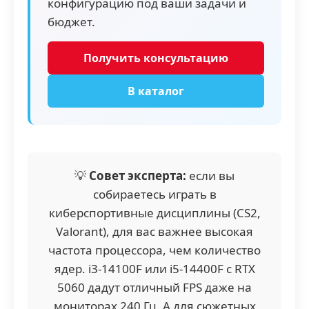
конфигурацию под ваши задачи и
стримить в 4K или монтировать
бюджет.
тяжёлые видео, стоит присмотреться к
«Кобре» на i7 с RTX 5080 — её
Получить консультацию
мощности хватит на всё.
В каталог
💡
Совет эксперта:
если вы
собираетесь играть в
киберспортивные дисциплины (CS2,
Valorant), для вас важнее высокая
частота процессора, чем количество
ядер. i3-14100F или i5-14400F с RTX
5060 дадут отличный FPS даже на
мониторах 240 Гц. А для сюжетных