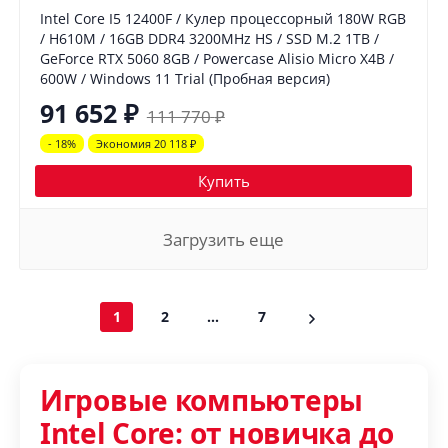
Intel Core I5 12400F / Кулер процессорный 180W RGB
/ H610M / 16GB DDR4 3200MHz HS / SSD M.2 1TB /
GeForce RTX 5060 8GB / Powercase Alisio Micro X4B /
600W / Windows 11 Trial (Пробная версия)
91 652
₽
111 770
₽
- 18%
Экономия 20 118
₽
Купить
Загрузить еще
1
2
...
7
Игровые компьютеры
Intel Core: от новичка до