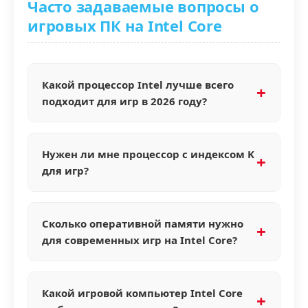
Часто задаваемые вопросы о
игровых ПК на Intel Core
Какой процессор Intel лучше всего
подходит для игр в 2026 году?
С
Нужен ли мне процессор с индексом K
для игр?
Сергей
Собирает компьютеры с 2009 года
А
Сколько оперативной памяти нужно
Для большинства игроков
для современных игр на Intel Core?
Алексей
оптимальны Intel Core i5 14400F или
Технический специалист
14600KF. Они обеспечивают высокую
М
частоту в играх и имеют достаточно
Какой игровой компьютер Intel Core
Только если вы планируете разгонять
ядер для стриминга. Если бюджет