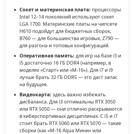
Сокет и материнская плата:
процессоры
Intel 12–14 поколений используют сокет
LGA 1700. Материнские платы на чипсете
H610 подойдут для бюджетных сборок,
B760 — для большинства игровых, Z790 —
для разгона и топовых конфигураций.
Оперативная память:
для игр на базе i3 и
i5 достаточно 16 ГБ DDR4 (например, в
моделях «Старт» или «М-16»). Для i7 и i9
лучше брать 32 ГБ DDR5 — это даст запас
на будущее.
Видеокарта:
здесь важно избежать
дисбаланса. Для i3 оптимальны RTX 3050
или RTX 5050 — они отлично раскрываются
в киберспортивных дисциплинах. С i5 и i7
стоит брать RTX 5060 или RTX 5070 — такие
сборки (как «М-16 Aqua Мини» или