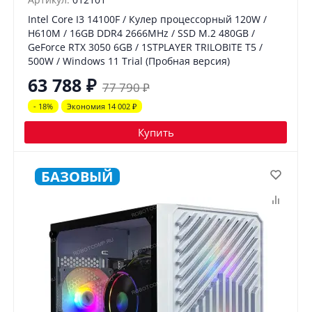
Intel Core I3 14100F / Кулер процессорный 120W /
H610M / 16GB DDR4 2666MHz / SSD M.2 480GB /
GeForce RTX 3050 6GB / 1STPLAYER TRILOBITE T5 /
500W / Windows 11 Trial (Пробная версия)
63 788
₽
77 790
₽
- 18%
Экономия 14 002
₽
Купить
БАЗОВЫЙ