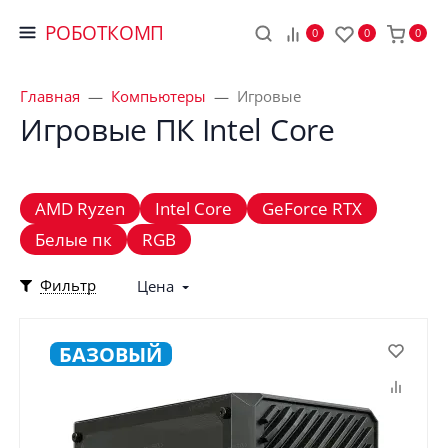
РОБОТКОМП
0
0
0
Главная
Компьютеры
Игровые
Игровые ПК Intel Core
AMD Ryzen
Intel Core
GeForce RTX
Белые пк
RGB
Фильтр
Цена
БАЗОВЫЙ