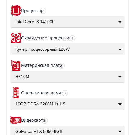
Процессор
?
Intel Core I3 14100F
Охлаждение процессора
?
Кулер процессорный 120W
Материнская плата
?
H610M
Оперативная память
?
16GB DDR4 3200MHz HS
Видеокарта
?
GeForce RTX 5050 8GB