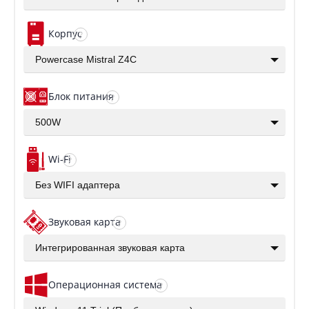
Корпус
?
Powercase Mistral Z4C
Блок питания
?
500W
Wi-Fi
?
Без WIFI адаптера
Звуковая карта
?
Интегрированная звуковая карта
Операционная система
?