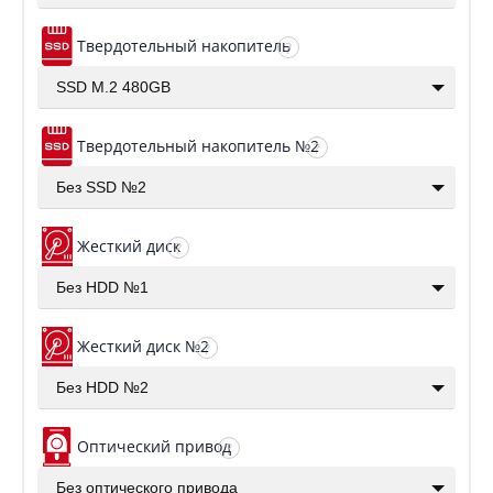
Твердотельный накопитель
?
SSD M.2 480GB
Твердотельный накопитель №2
?
Без SSD №2
Жесткий диск
?
Без HDD №1
Жесткий диск №2
?
Без HDD №2
Оптический привод
?
Без оптического привода