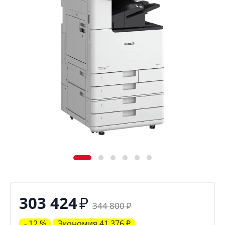
₽
303 424
344 800
₽
- 12 %
Экономия
41 376
₽