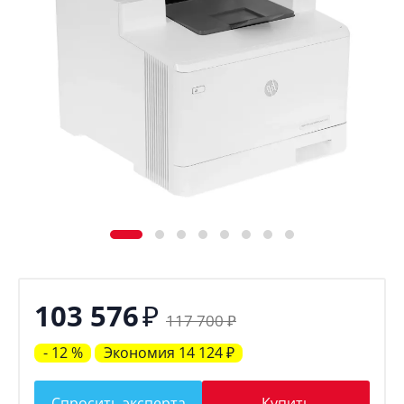
₽
103 576
117 700
₽
- 12 %
Экономия
14 124
₽
Спросить эксперта
Купить