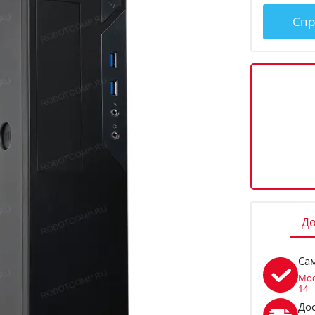
Спр
До
Са
Мос
14
До