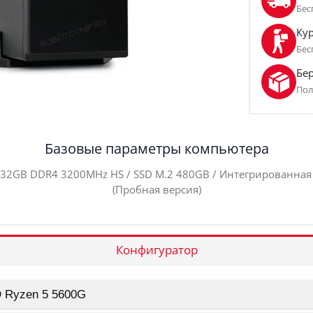
Бес
Кур
Бес
Бе
Пол
Базовые параметры компьютера
32GB DDR4 3200MHz HS / SSD M.2 480GB / Интегрированная ви
(Пробная версия)
Конфигуратор
 Ryzen 5 5600G