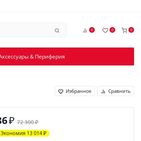
0
0
0
Аксессуары & Периферия
Избранное
Сравнить
₽
86
72 300
₽
Экономия
13 014
₽