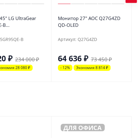
5" LG UltraGear
Монитор 27" AOC Q27G4ZD
B...
QD-OLED
45GR95QE-B
Артикул: Q27G4ZD
20
₽
64 636
₽
234 000
₽
73 450
₽
кономия 28 080
₽
- 12%
Экономия 8 814
₽
ДЛЯ ОФИСА