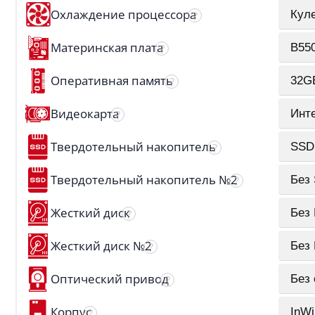
Охлаждение процессора
?
Кул
Материнская плата
?
B55
Оперативная память
?
32G
Видеокарта
?
Инт
Твердотельный накопитель
?
SSD
Твердотельный накопитель №2
?
Без
Жесткий диск
?
Без
Жесткий диск №2
?
Без
Оптический привод
?
Без 
Корпус
?
InW