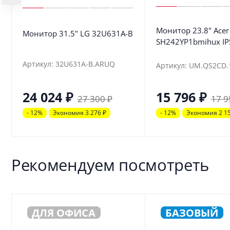
Монитор 23.8" Acer
Монитор 31.5" LG 32U631A-B
SH242YP1bmihux IP
Артикул: 32U631A-B.ARUQ
Артикул: UM.QS2CD.
24 024
₽
15 796
₽
27 300
₽
17 9
- 12%
Экономия 3 276
₽
- 12%
Экономия 2 1
Рекомендуем посмотреть
ДЛЯ ОФИСА
БАЗОВЫЙ