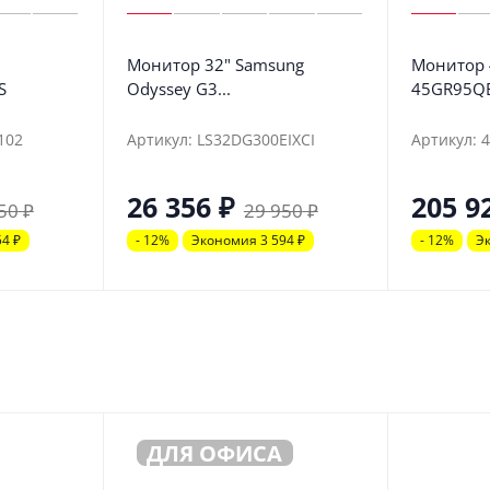
Монитор 32" Samsung
Монитор 4
S
Odyssey G3...
45GR95QE-
102
Артикул: LS32DG300EIXCI
Артикул: 
26 356
₽
205 9
50
₽
29 950
₽
54
₽
- 12%
Экономия 3 594
₽
- 12%
Э
ДЛЯ ОФИСА