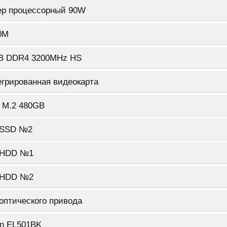
ер процессорный 90W
0M
B DDR4 3200MHz HS
егрированная видеокарта
 M.2 480GB
 SSD №2
 HDD №1
 HDD №2
оптического привода
in EL501BK