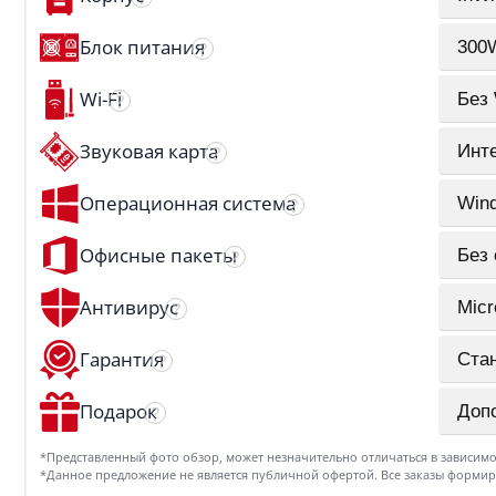
Блок питания
?
300
Wi-Fi
?
Без 
Звуковая карта
?
Инте
Операционная система
?
Wind
Офисные пакеты
?
Без 
Антивирус
?
Micr
Гарантия
?
Стан
Подарок
?
Доп
*Представленный фото обзор, может незначительно отличаться в зависимо
*Данное предложение не является публичной офертой. Все заказы формиру