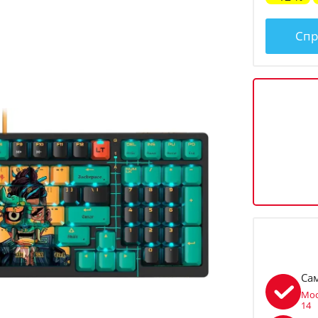
Спр
Са
Мос
14