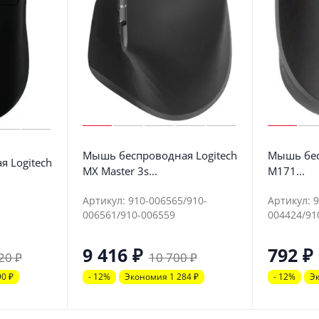
Мышь беспроводная Logitech
Мышь бес
 Logitech
MX Master 3s...
M171...
Артикул: 910-006565/910-
Артикул: 
006561/910-006559
004424/91
9 416
₽
792
₽
20
₽
10 700
₽
90
₽
- 12%
Экономия 1 284
₽
- 12%
Э