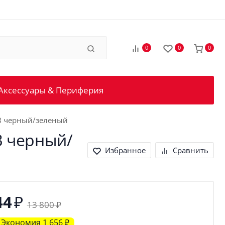
0
0
0
Аксессуары & Периферия
SB черный/зеленый
B черный/
Избранное
Сравнить
₽
44
13 800
₽
Экономия
1 656
₽