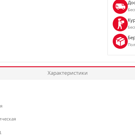
До
Бес
Кур
Бес
Бе
Пол
Характеристики
я
ическая
д