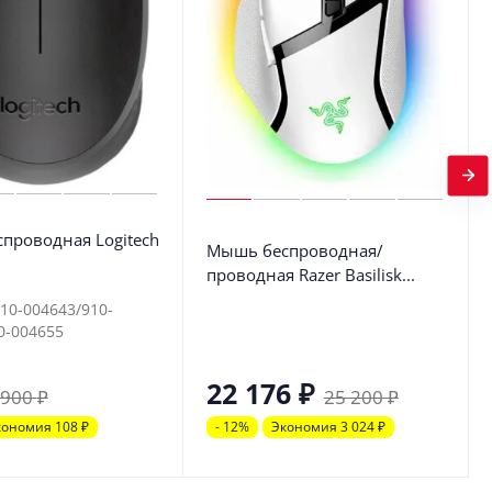
проводная Logitech
Мышь беспроводная/
проводная Razer Basilisk...
910-004643/910-
0-004655
22 176
₽
900
₽
25 200
₽
кономия 108
₽
- 12%
Экономия 3 024
₽