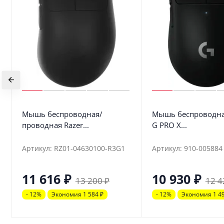
Мышь беспроводная/
Мышь беспроводная
проводная Razer...
G PRO X...
Артикул: RZ01-04630100-R3G1
Артикул: 910-005884
11 616
₽
10 930
₽
13 200
₽
12 4
- 12%
Экономия 1 584
₽
- 12%
Экономия 1 4