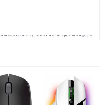
словия доставки и оплаты уточняются после подтверждения менеджером.