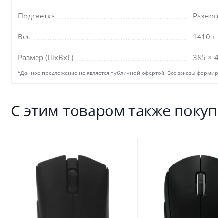
Подсветка
Разноц
Вес
1410 г
Размер (ШхВхГ)
385 × 
*Данное предложение не является публичной офертой. Все заказы формиру
С этим товаром также поку