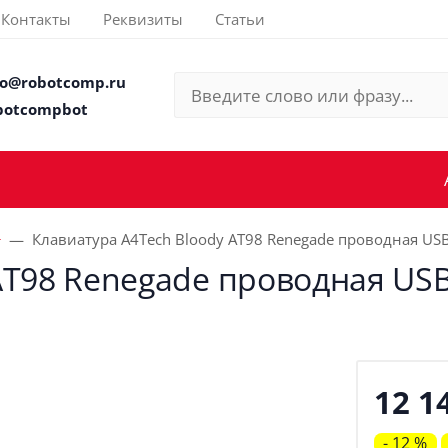
Контакты
Реквизиты
Статьи
fo@robotcomp.ru
botcompbot
Клавиатура A4Tech Bloody AT98 Renegade проводная U
AT98 Renegade проводная US
12 1
- 12 %