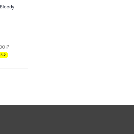
Bloody
00
₽
56
₽