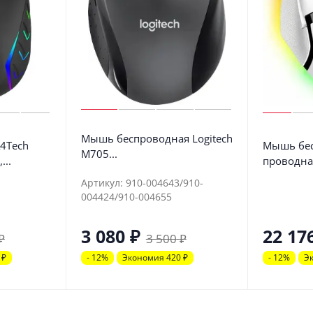
Мышь беспроводная Logitech
4Tech
Мышь бес
M705...
...
проводная 
Артикул: 910-004643/910-
004424/910-004655
3 080
₽
22 17
₽
3 500
₽
4
₽
- 12%
Экономия 420
₽
- 12%
Э