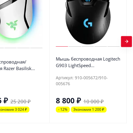
Мышь беспроводная Logitech
проводная/
G903 LightSpeed...
Razer Basilisk...
Артикул: 910-005672/910-
005676
6
₽
8 800
₽
25 200
₽
10 000
₽
кономия 3 024
₽
- 12%
Экономия 1 200
₽