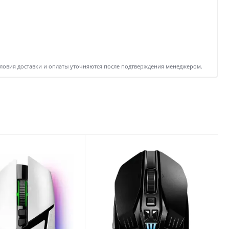
словия доставки и оплаты уточняются после подтверждения менеджером.