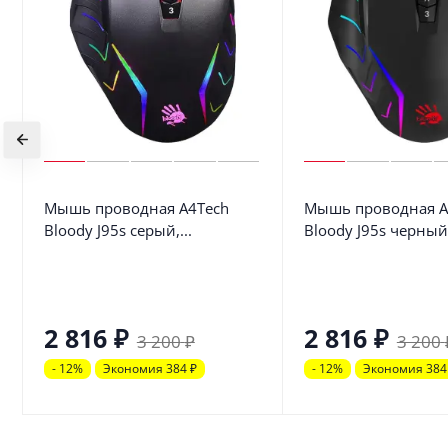
Мышь проводная A4Tech
Мышь проводная A
Bloody J95s серый,...
Bloody J95s черный,
2 816
₽
2 816
₽
3 200
₽
3 200
- 12%
Экономия 384
₽
- 12%
Экономия 38