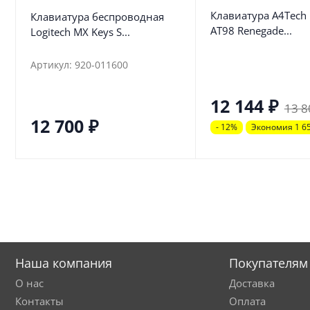
Клавиатура A4Tech 
Клавиатура беспроводная
AT98 Renegade...
Logitech MX Keys S...
Артикул: 920-011600
12 144
₽
13 8
12 700
₽
- 12%
Экономия 1 6
Наша компания
Покупателям
О нас
Доставка
Контакты
Оплата