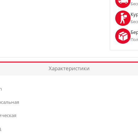
Бес
Кур
Бес
Бе
Пол
Характеристики
h
рсальная
ическая
д