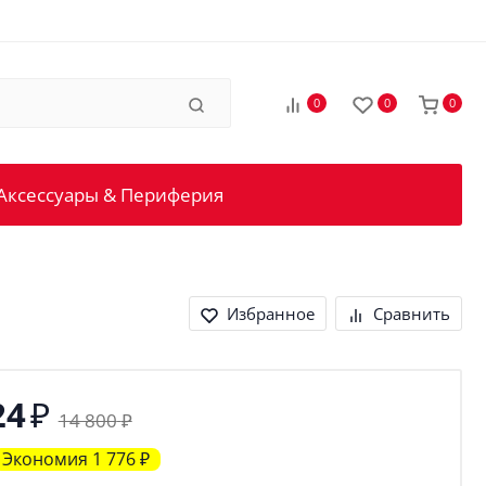
0
0
0
Аксессуары & Периферия
Избранное
Сравнить
₽
24
14 800
₽
Экономия
1 776
₽