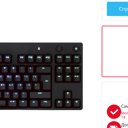
Спр
Са
Мос
14
До