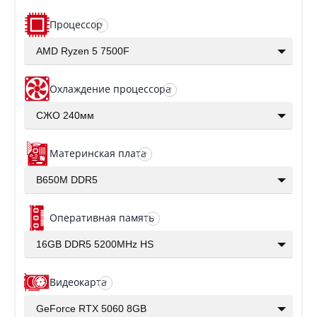
Процессор
?
AMD Ryzen 5 7500F
Охлаждение процессора
?
СЖО 240мм
Материнская плата
?
B650M DDR5
Оперативная память
?
16GB DDR5 5200MHz HS
Видеокарта
?
GeForce RTX 5060 8GB