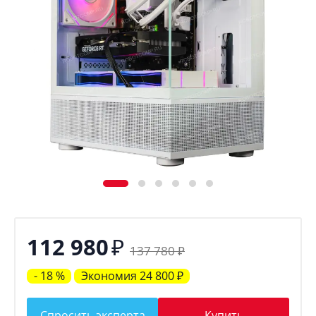
₽
112 980
137 780
₽
- 18 %
Экономия
24 800
₽
Спросить эксперта
Купить